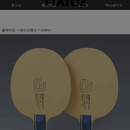
로그인
회원가입
주문조회
마이페이지
블레이드
>
세이크핸드
>
andro