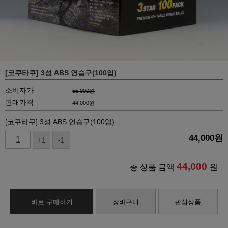
[코쿠타쿠] 3성 ABS 연습구(100입)
소비자가
55,000원
판매가격
44,000
원
[코쿠타쿠] 3성 ABS 연습구(100입)
44,000
원
+1
-1
44,000
총 상품 금액
원
바로 구매하기
장바구니
관심상품