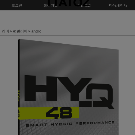
로그인
회원가입
주문조회
마이페이지
러버
>
평면러버
>
andro