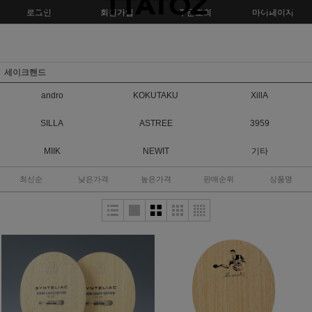
로그인
회원가입
주문조회
마이페이지
세이크핸드
andro
KOKUTAKU
XillA
SILLA
ASTREE
3959
MIIK
NEWIT
기타
최신순
낮은가격
높은가격
판매순위
상품명