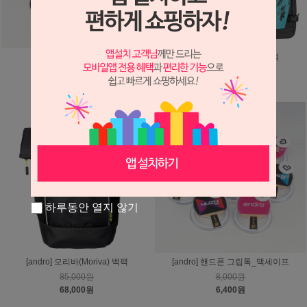
[andro] 키링
[andro] 타이바(Taiva) 백팩
5,000원
110,000원
4,000원
88,000원
하루동안 열지 않기
[andro] 모리바(Moriva) 백팩
[andro] 핸드폰 그립톡_맥세이프
85,000원
8,000원
68,000원
6,400원