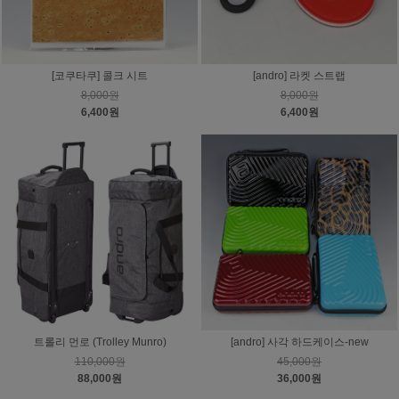
[코쿠타쿠] 콜크 시트
[andro] 라켓 스트랩
8,000원
8,000원
6,400원
6,400원
트롤리 먼로 (Trolley Munro)
[andro] 사각 하드케이스-new
110,000원
45,000원
88,000원
36,000원