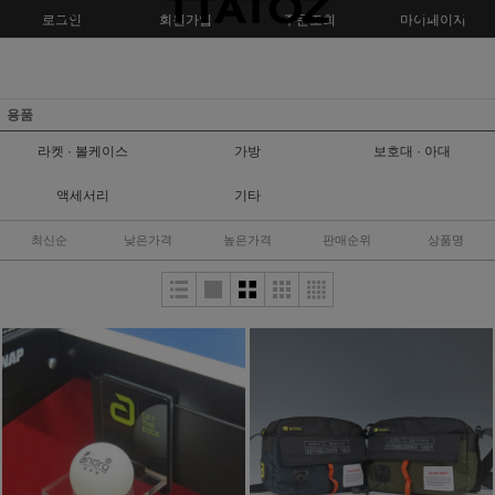
로그인
회원가입
주문조회
마이페이지
용품
라켓 · 볼케이스
가방
보호대 · 아대
액세서리
기타
최신순
낮은가격
높은가격
판매순위
상품명